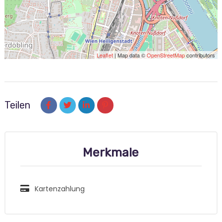
Leaflet
| Map data ©
OpenStreetMap
contributors
Teilen
Merkmale
Kartenzahlung