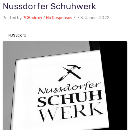
Nussdorfer Schuhwerk
Posted by
PCBadmin
No Responses
3. Jänner 2022
NUSScard