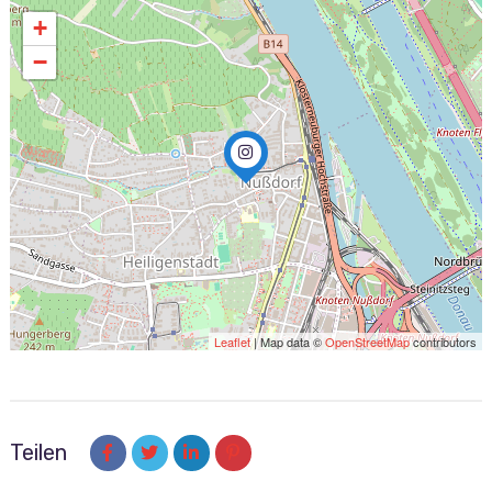
+
−
Leaflet
| Map data ©
OpenStreetMap
contributors
Teilen